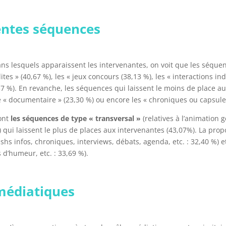
rentes séquences
ns lesquels apparaissent les intervenantes, on voit que les séquen
solites » (40,67 %), les « jeux concours (38,13 %), les « interactions in
0,37 %). En revanche, les séquences qui laissent le moins de place au
, le « documentaire » (23,30 %) ou encore les « chroniques ou capsul
sont
les séquences de type « transversal »
(relatives à l’animation
.s) qui laissent le plus de places aux intervenantes (43,07%). La pr
 flashs infos, chroniques, interviews, débats, agenda, etc. : 32,40 %
 d’humeur, etc. : 33,69 %).
 médiatiques