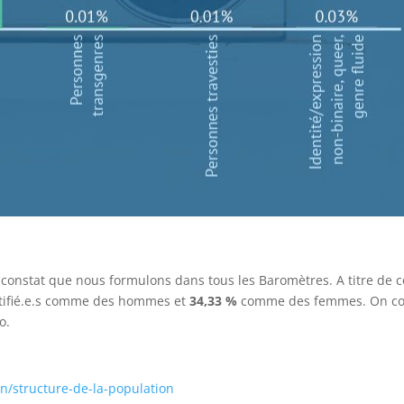
onstat que nous formulons dans tous les Baromètres. A titre de c
entifié.e.s comme des hommes et
34,33 %
comme des femmes. On cons
o.
on/structure-de-la-population