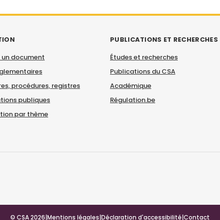
TION
PUBLICATIONS ET RECHERCHES
 un document
Études et recherches
églementaires
Publications du CSA
es, procédures, registres
Académique
tions publiques
Régulation.be
ation par thème
© CSA 2026
|
Mentions légales
|
Déclaration d'accessibilité
|
Contact