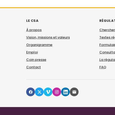
LE CSA
RÉGULA
À propos
Chercher
Vision, missions et valeurs
Textes r
Organigramme
Formulair
Emploi
Consulta
Coin presse
La régul
Contact
FAQ