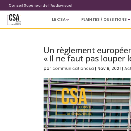
Aller au contenu principal
Conseil Supérieur de l'Audiovisuel
LE CSA
PLAINTES / QUESTIONS
Un règlement européen 
« Il ne faut pas louper 
par
communicationcsa
|
Nov 9, 2021
|
Ac