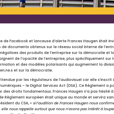
e de Facebook et lanceuse d’alerte Frances Haugen était invi
s de documents obtenus sur le réseau social interne de l’ent
négatives des produits de l’entreprise sur la démocratie et l
ignent de l’opacité de l’entreprise, plus spécifiquement sur
ormation et des modèles polarisants qui augmentent la division
yen.ne.s et sur la démocratie.
tendue par les régulateurs de l’audiovisuel car elle s’inscrit 
numériques – le Digital Services Act (DSA). Ce Règlement a 
eur des droits fondamentaux.
Frances Haugen n’a pas hésité à 
et de Règlement européen était unique au monde et servira sa
résident du CSA, «
si
l’audition de Frances Haugen nous confirme, 
, elle nous rappelle surtout que nous n’avons pas intérêt à loup