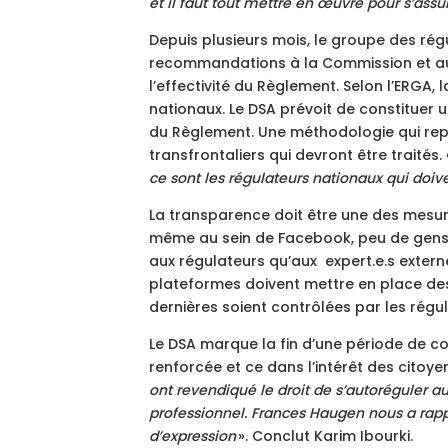
et il faut tout mettre en œuvre pour s’assurer
Depuis plusieurs mois, le groupe des ré
recommandations à la Commission et au 
l’effectivité du Règlement. Selon l’ERGA
nationaux. Le DSA prévoit de constituer
du Règlement. Une méthodologie qui repré
transfrontaliers qui devront être traités.
ce sont les régulateurs nationaux qui doive
La transparence doit être une des mesur
même au sein de Facebook, peu de gens 
aux régulateurs qu’aux expert.e.s exte
plateformes doivent mettre en place de
dernières soient contrôlées par les régu
Le DSA marque la fin d’une période de co
renforcée et ce dans l’intérêt des citoye
ont revendiqué le droit de s’autoréguler au
professionnel. Frances Haugen nous a rappel
d’expression
». Conclut Karim Ibourki.