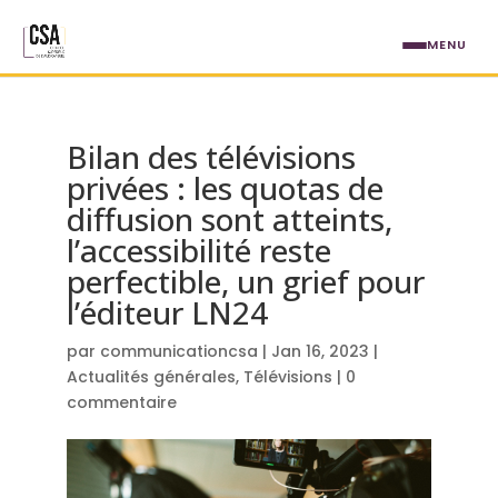
Aller au contenu principal
MENU
Bilan des télévisions
privées : les quotas de
diffusion sont atteints,
l’accessibilité reste
perfectible, un grief pour
l’éditeur LN24
par
communicationcsa
|
Jan 16, 2023
|
Actualités générales
,
Télévisions
|
0
commentaire