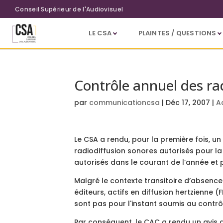
Aller au contenu principal
Conseil Supérieur de l'Audiovisuel
LE CSA
PLAINTES / QUESTIONS
Contrôle annuel des rad
par
communicationcsa
|
Déc 17, 2007
|
A
Le CSA a rendu, pour la première fois, un 
radiodiffusion sonores autorisés pour la
autorisés dans le courant de l’année et 
Malgré le contexte transitoire d’absence 
éditeurs, actifs en diffusion hertzienne (
sont pas pour l'instant soumis au contrô
Par conséquent, le CAC a rendu un avis