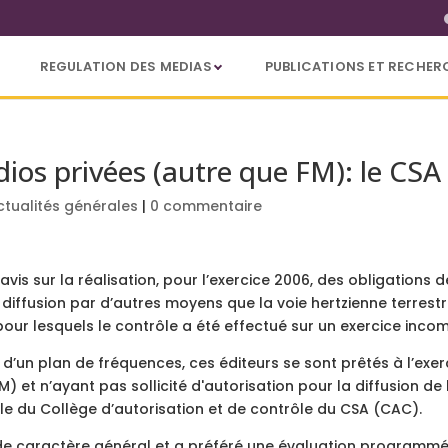
REGULATION DES MEDIAS
PUBLICATIONS ET RECHER
ios privées (autre que FM): le CSA
ctualités générales
|
0 commentaire
avis sur la réalisation, pour l’exercice 2006, des obligations d
 diffusion par d’autres moyens que la voie hertzienne terres
pour lesquels le contrôle a été effectué sur un exercice incom
d’un plan de fréquences, ces éditeurs se sont prêtés à l’exer
FM) et n’ayant pas sollicité d'autorisation pour la diffusion d
le du Collège d’autorisation et de contrôle du CSA (CAC).
 de caractère général et a préféré une évaluation program