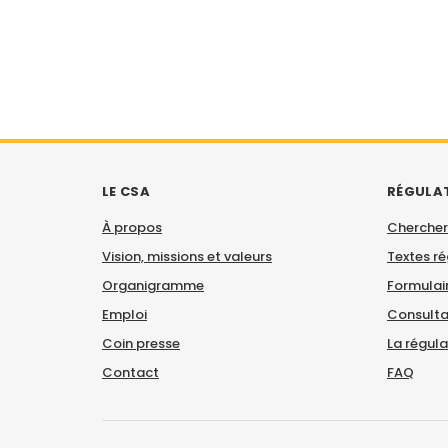
LE CSA
RÉGULA
À propos
Chercher
Vision, missions et valeurs
Textes r
Organigramme
Formulair
Emploi
Consulta
Coin presse
La régul
Contact
FAQ