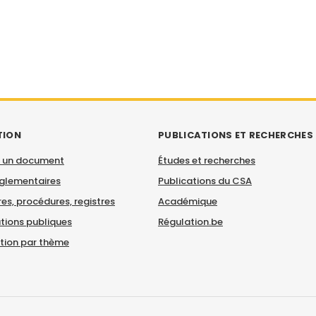
TION
PUBLICATIONS ET RECHERCHES
 un document
Études et recherches
églementaires
Publications du CSA
es, procédures, registres
Académique
tions publiques
Régulation.be
ation par thème