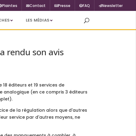
Plaintes
Contact
Presse
FAQ
Newsletter
CHES
LES MÉDIAS
 a rendu son avis
e 18 éditeurs et 19 services de
tre analogique (en ce compris 3 éditeurs
plet).
cice de la régulation alors que d'autres
e leur service par d'autres moyens, ne
mée des manquements à combler, à