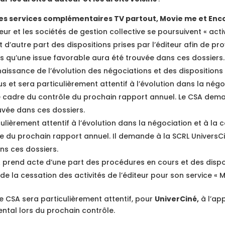
les services complémentaires TV partout, Movie me et Enco
teur et les sociétés de gestion collective se poursuivent « ac
 d’autre part des dispositions prises par l’éditeur afin de 
ès qu’une issue favorable aura été trouvée dans ces dossiers.
nnaissance de l’évolution des négociations et des disposition
 et sera particulièrement attentif à l’évolution dans la négo
e cadre du contrôle du prochain rapport annuel. Le CSA demand
uvée dans ces dossiers.
iculièrement attentif à l’évolution dans la négociation et à la
e du prochain rapport annuel. Il demande à la SCRL UniversCin
ns ces dossiers.
A prend acte d’une part des procédures en cours et des dispos
e la cessation des activités de l’éditeur pour son service « 
 le CSA sera particulièrement attentif, pour
UniverCiné,
à l’app
ntal lors du prochain contrôle.