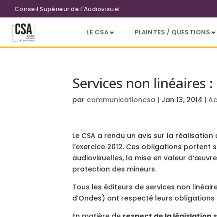
Aller au contenu principal
Conseil Supérieur de l'Audiovisuel
LE CSA
PLAINTES / QUESTIONS
Services non linéaires :
par
communicationcsa
|
Jan 13, 2014
|
Ac
Le CSA a rendu un avis sur la réalisatio
l’exercice 2012. Ces obligations portent
audiovisuelles, la mise en valeur d’œuvre
protection des mineurs.
Tous les éditeurs de services non linéai
d’Ondes) ont respecté leurs obligations p
En matière de
respect de la législation s