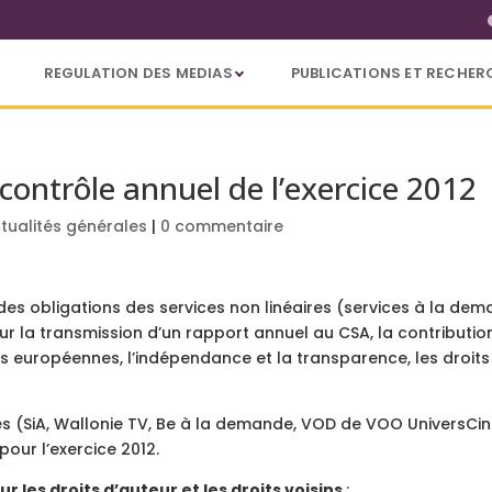
REGULATION DES MEDIAS
PUBLICATIONS ET RECHER
 contrôle annuel de l’exercice 2012
tualités générales
|
0 commentaire
n des obligations des services non linéaires (services à la d
 sur la transmission d’un rapport annuel au CSA, la contributi
s européennes, l’indépendance et la transparence, les droits d
res (SiA, Wallonie TV, Be à la demande, VOD de VOO UniversCi
our l’exercice 2012.
ur les droits d’auteur et les droits voisins
: