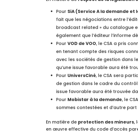
Pour
SiA (Service A la demande et 
fait que les négociations entre l’édi
broadcast related » du catalogue et
également que l’éditeur l’informe d
Pour
VOD de VOO
, le CSA a pris co
en tenant compte des risques connus
avec les sociétés de gestion dans l
qu’une issue favorable aura été tro
Pour
UniversCiné
, le CSA sera part
de gestion dans le cadre du contrôl
issue favorable aura été trouvée da
Pour
Mobistar à la demande
, le CS
sommes contestées et d’autre part d
En matière de
protection des mineurs
,
en œuvre effective du code d’accès pare