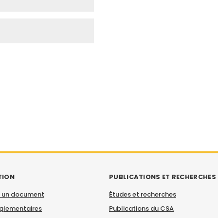
TION
PUBLICATIONS ET RECHERCHES
 un document
Études et recherches
églementaires
Publications du CSA