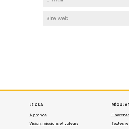
LE CSA
RÉGULA
À propos
Chercher
Vision, missions et valeurs
Textes r