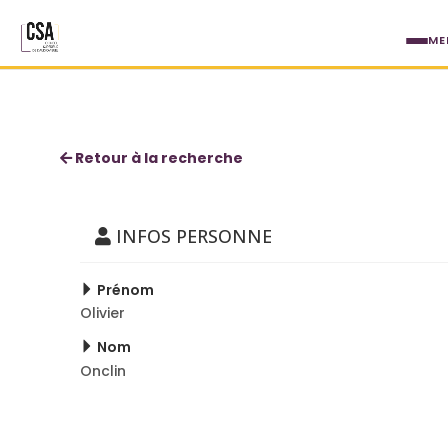
Aller au contenu principal
ME
Olivier Onclin
Retour à la recherche
INFOS PERSONNE
Prénom
Olivier
Nom
Onclin