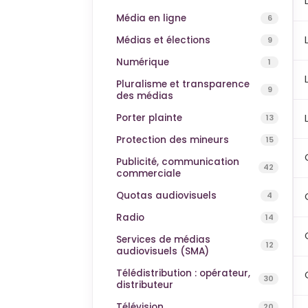
Média en ligne
6
Médias et élections
9
Numérique
1
Pluralisme et transparence
9
des médias
Porter plainte
13
Protection des mineurs
15
Publicité, communication
42
commerciale
Quotas audiovisuels
4
Radio
14
Services de médias
12
audiovisuels (SMA)
Télédistribution : opérateur,
30
distributeur
Télévision
20