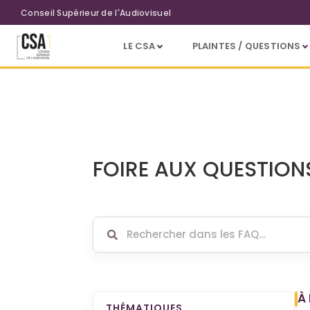
Aller au contenu principal
Conseil Supérieur de l'Audiovisuel
LE CSA
PLAINTES / QUESTIONS
FOIRE AUX QUESTION
À
THÉMATIQUES