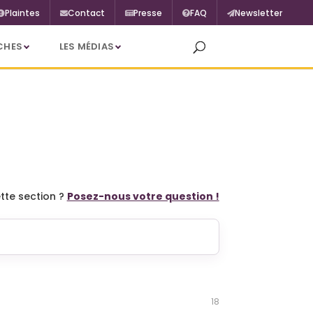
Plaintes
Contact
Presse
FAQ
Newsletter
CHES
LES MÉDIAS
tte section ?
Posez-nous votre question !
18