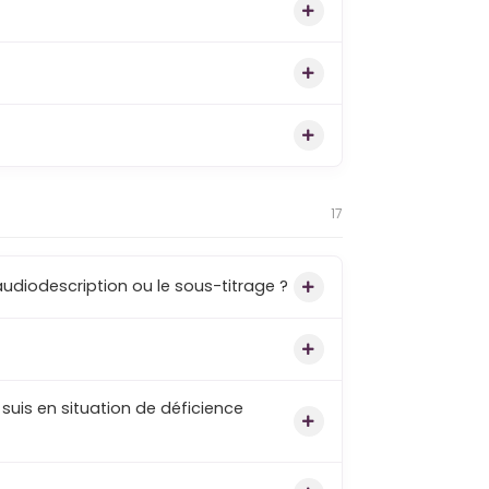
17
Comment active-t-on l’interprétation en langue des signes, l’audiodescription ou le sous-titrage ?
e suis en situation de déficience