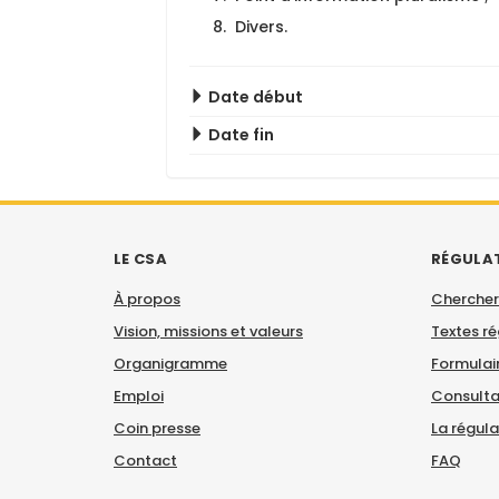
Divers.
Date début
Date fin
LE CSA
RÉGULA
À propos
Chercher
Vision, missions et valeurs
Textes r
Organigramme
Formulair
Emploi
Consulta
Coin presse
La régul
Contact
FAQ