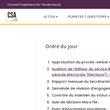
Aller au contenu principal
Conseil Supérieur de l'Audiovisuel
LE CSA
PLAINTES / QUESTIONS
Collège d’autorisation et de con
Ordre du jour
Approbation du procès-verbal d
Audition de l’éditeur du service
période électorale (Elections)) 
Rapport mensuel du Secrétariat d
Demande de révision d'engageme
Contrôle du maintien du statut d
Suivi de décision Mara FM ;
Point d’information pluralisme ;