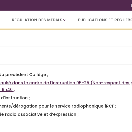
REGULATION DES MEDIAS
PUBLICATIONS ET RECHER
trôle du 3 juillet 2025
u précédent Collège ;
 Boukè dans le cadre de l’instruction 05-25 (Non-respect des 
- 9h40 ;
'instruction ;
nts/dérogation pour le service radiophonique 1RCF ;
e radio associative et d’expression ;