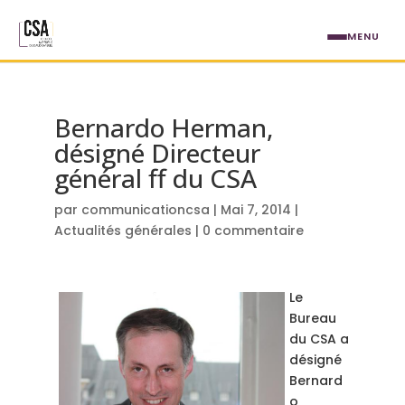
Aller au contenu principal
MENU
Bernardo Herman,
désigné Directeur
général ff du CSA
par
communicationcsa
|
Mai 7, 2014
|
Actualités générales
|
0 commentaire
Le
Bureau
du CSA a
désigné
Bernard
o