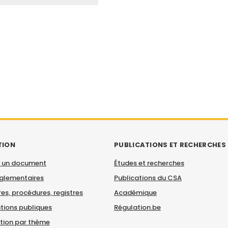
TION
PUBLICATIONS ET RECHERCHES
 un document
Études et recherches
églementaires
Publications du CSA
es, procédures, registres
Académique
tions publiques
Régulation.be
ation par thème