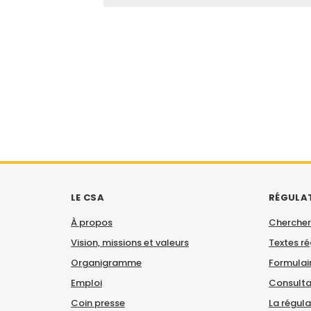
LE CSA
RÉGULA
À propos
Chercher
Vision, missions et valeurs
Textes r
Organigramme
Formulair
Emploi
Consulta
Coin presse
La régul