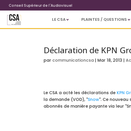
Aller au contenu principal
Conseil Supérieur de l'Audiovisuel
LE CSA
PLAINTES / QUESTIONS
Déclaration de KPN Gr
par
communicationcsa
|
Mar 18, 2013
|
Ac
Le CSA a acté les déclarations de
KPN G
la demande (VOD), "
Snow
". Ce nouveau 
abonnés de manière payante via leur "Sn