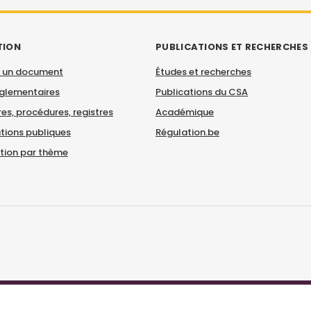
TION
PUBLICATIONS ET RECHERCHES
 un document
Études et recherches
églementaires
Publications du CSA
es, procédures, registres
Académique
tions publiques
Régulation.be
ation par thème
© CSA 2026
|
Mentions légales
|
Déclaration d'accessibilité
|
Contact