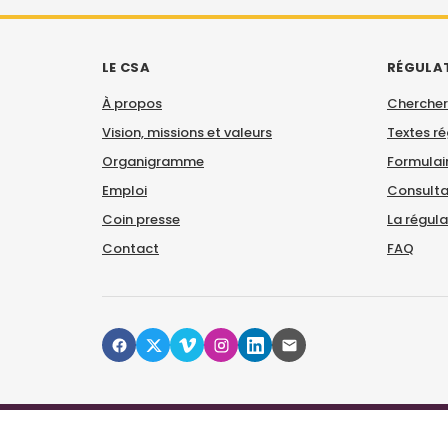
LE CSA
RÉGULA
À propos
Chercher
Vision, missions et valeurs
Textes r
Organigramme
Formulair
Emploi
Consulta
Coin presse
La régul
Contact
FAQ