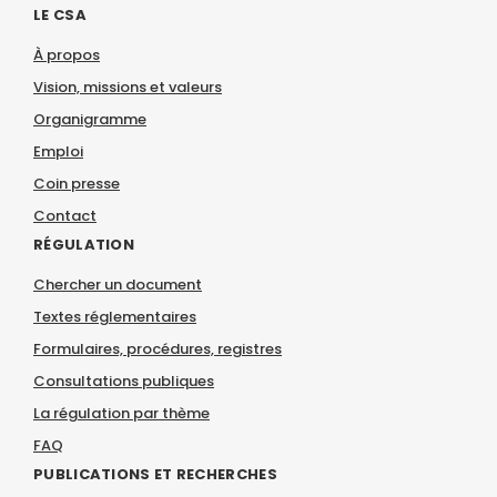
LE CSA
À propos
Vision, missions et valeurs
Organigramme
Emploi
Coin presse
Contact
RÉGULATION
Chercher un document
Textes réglementaires
Formulaires, procédures, registres
Consultations publiques
La régulation par thème
FAQ
PUBLICATIONS ET RECHERCHES