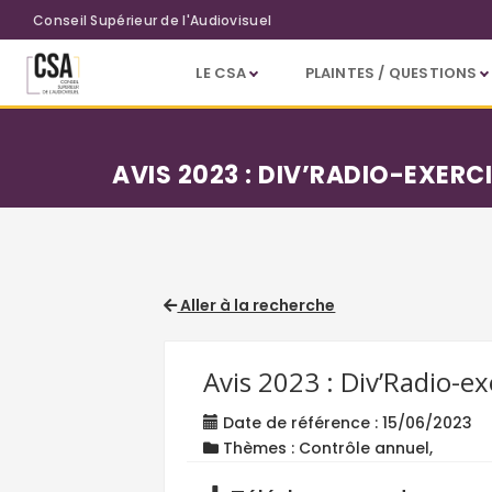
Aller au contenu principal
Conseil Supérieur de l'Audiovisuel
LE CSA
PLAINTES / QUESTIONS
AVIS 2023 : DIV’RADIO-EXERC
Aller à la recherche
Avis 2023 : Div’Radio-e
Date de référence : 15/06/2023
Thèmes : Contrôle annuel,