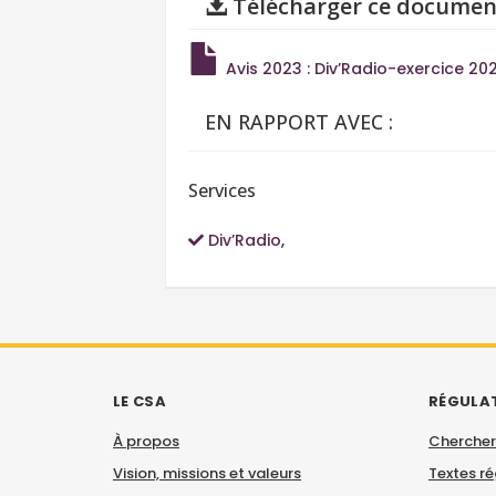
Télécharger ce documen
Avis 2023 : Div’Radio-exercice 20
EN RAPPORT AVEC :
Services
Div’Radio
,
LE CSA
RÉGULA
À propos
Chercher
Vision, missions et valeurs
Textes r