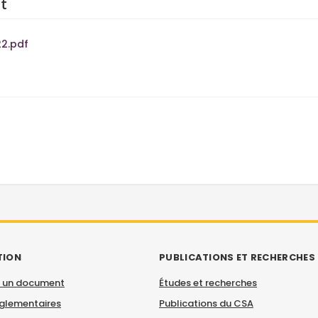
t
22.pdf
TION
PUBLICATIONS ET RECHERCHES
 un document
Études et recherches
églementaires
Publications du CSA