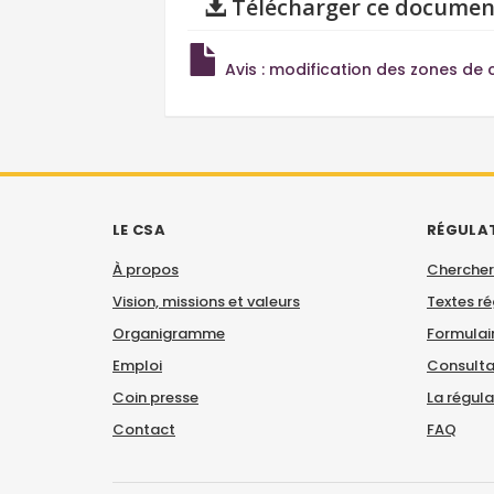
Télécharger ce documen
Avis : modification des zones de 
LE CSA
RÉGULA
À propos
Chercher
Vision, missions et valeurs
Textes r
Organigramme
Formulair
Emploi
Consulta
Coin presse
La régul
Contact
FAQ