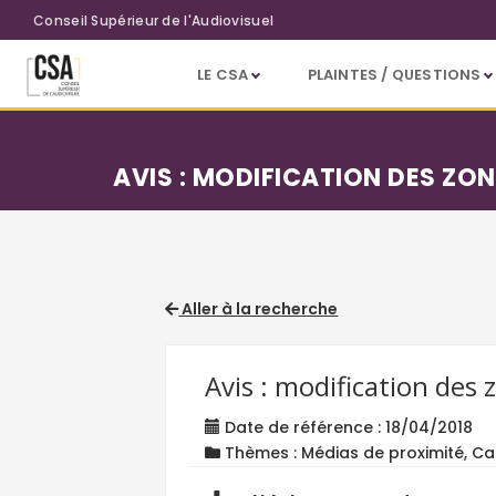
Aller au contenu principal
Conseil Supérieur de l'Audiovisuel
LE CSA
PLAINTES / QUESTIONS
AVIS : MODIFICATION DES ZO
Aller à la recherche
Avis : modification des 
Date de référence : 18/04/2018
Thèmes : Médias de proximité, Ca