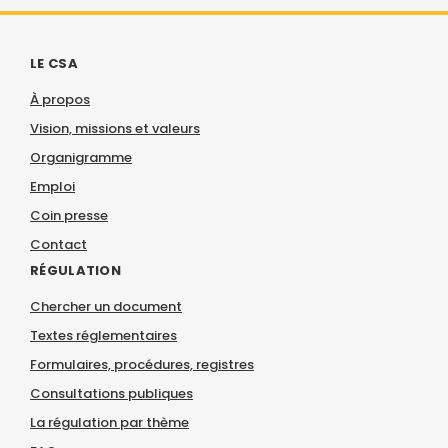
LE CSA
À propos
Vision, missions et valeurs
Organigramme
Emploi
Coin presse
Contact
RÉGULATION
Chercher un document
Textes réglementaires
Formulaires, procédures, registres
Consultations publiques
La régulation par thème