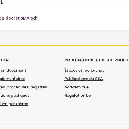
t
du décret SMA.pdf
TION
PUBLICATIONS ET RECHERCHES
 un document
Études et recherches
églementaires
Publications du CSA
es, procédures, registres
Académique
tions publiques
Régulation.be
ation par thème