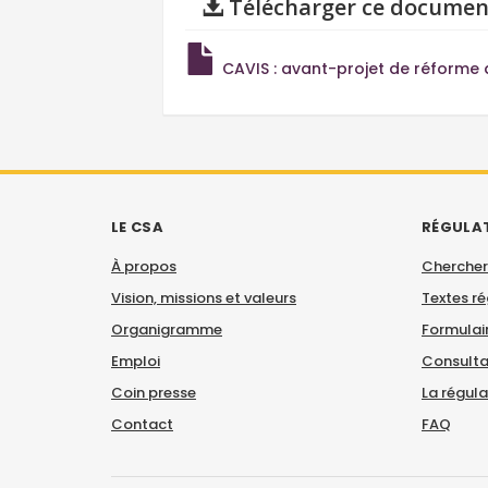
Télécharger ce documen
CAVIS : avant-projet de réforme 
LE CSA
RÉGULA
À propos
Chercher
Vision, missions et valeurs
Textes r
Organigramme
Formulair
Emploi
Consulta
Coin presse
La régul
Contact
FAQ