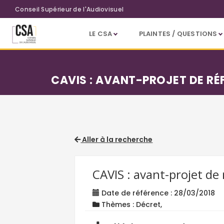
Aller au contenu principal
Conseil Supérieur de l'Audiovisuel
LE CSA
PLAINTES / QUESTIONS
CAVIS : AVANT-PROJET DE R
Aller à la recherche
CAVIS : avant-projet d
Date de référence : 28/03/2018
Thèmes : Décret,