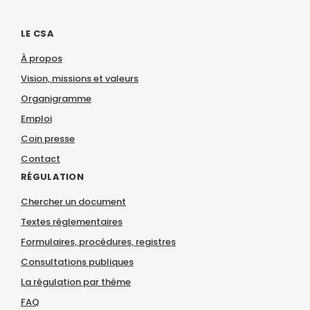
LE CSA
À propos
Vision, missions et valeurs
Organigramme
Emploi
Coin presse
Contact
RÉGULATION
Chercher un document
Textes réglementaires
Formulaires, procédures, registres
Consultations publiques
La régulation par thème
FAQ