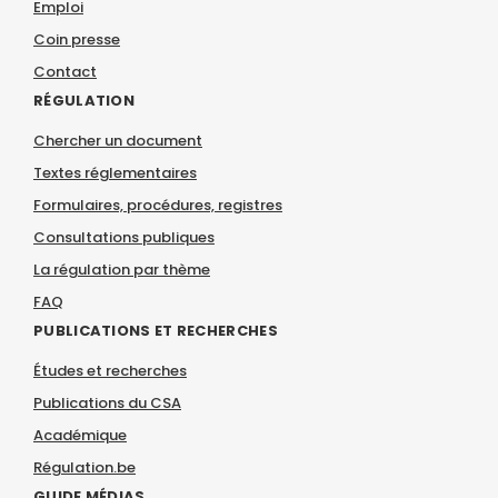
Emploi
Coin presse
Contact
RÉGULATION
Chercher un document
Textes réglementaires
Formulaires, procédures, registres
Consultations publiques
La régulation par thème
FAQ
PUBLICATIONS ET RECHERCHES
Études et recherches
Publications du CSA
Académique
Régulation.be
GUIDE MÉDIAS