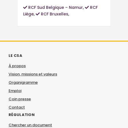
RCF Sud Belgique – Namur
,
RCF
Liège
,
RCF Bruxelles
,
LE CSA
À propos
Vision, missions et valeurs
Organigramme
Emploi
Coin presse
Contact
RÉGULATION
Chercher un document