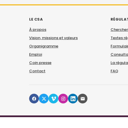
LE CSA
RÉGULA
À propos
Chercher
Vision, missions et valeurs
Textes r
Organigramme
Formulair
Emploi
Consulta
Coin presse
La régul
Contact
FAQ