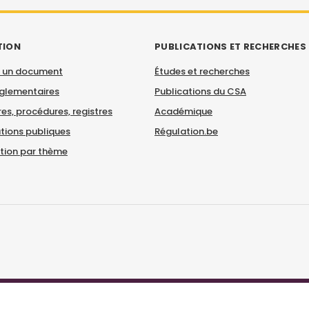
TION
PUBLICATIONS ET RECHERCHES
 un document
Études et recherches
églementaires
Publications du CSA
es, procédures, registres
Académique
tions publiques
Régulation.be
ation par thème
© CSA 2026
|
Mentions légales
|
Déclaration d'accessibilité
|
Contact