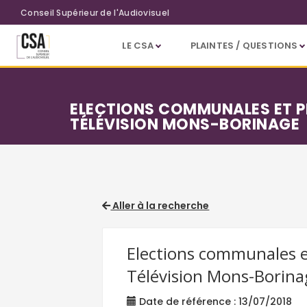
Aller au contenu principal
Conseil Supérieur de l'Audiovisuel
LE CSA
PLAINTES / QUESTIONS
ELECTIONS COMMUNALES ET PR
TÉLÉVISION MONS-BORINAGE
Aller à la recherche
Elections communales et
Télévision Mons-Borina
Date de référence : 13/07/2018