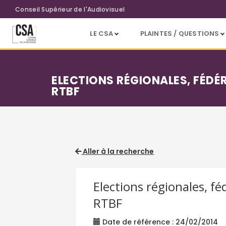
Aller au contenu principal
Conseil Supérieur de l'Audiovisuel
LE CSA
PLAINTES / QUESTIONS
ELECTIONS RÉGIONALES, FÉDÉR
RTBF
Aller à la recherche
Elections régionales, fé
RTBF
Date de référence : 24/02/2014