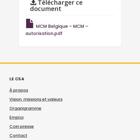
Télécharger ce
document
MCM Belgique – MCM –
autorisation.pdf
LE CSA
À propos
Vision, missions et valeurs
Organigramme
Emploi
Coin presse
Contact