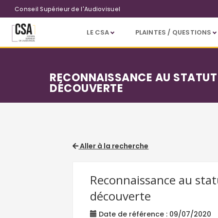
Aller au contenu principal
Conseil Supérieur de l'Audiovisuel
LE CSA
PLAINTES / QUESTIONS
RECONNAISSANCE AU STATUT D
DÉCOUVERTE
Aller à la recherche
Reconnaissance au statut
découverte
Date de référence : 09/07/2020