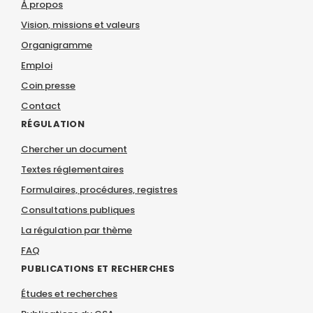
À propos
Vision, missions et valeurs
Organigramme
Emploi
Coin presse
Contact
RÉGULATION
Chercher un document
Textes réglementaires
Formulaires, procédures, registres
Consultations publiques
La régulation par thème
FAQ
PUBLICATIONS ET RECHERCHES
Études et recherches