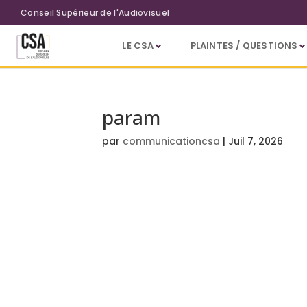
Aller au contenu principal
Conseil Supérieur de l'Audiovisuel
LE CSA
PLAINTES / QUESTIONS
param
par
communicationcsa
|
Juil 7, 2026