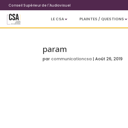
Aller au contenu principal
Conseil Supérieur de l'Audiovisuel
LE CSA
PLAINTES / QUESTIONS
param
par
communicationcsa
|
Août 26, 2019