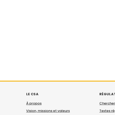
LE CSA
RÉGULA
À propos
Chercher
Vision, missions et valeurs
Textes r