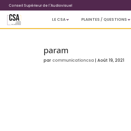
Aller au contenu principal
Conseil Supérieur de l'Audiovisuel
LE CSA
PLAINTES / QUESTIONS
param
par
communicationcsa
|
Août 19, 2021