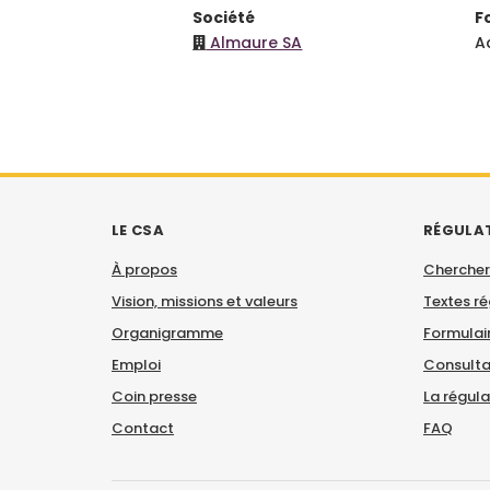
Société
F
Almaure SA
A
LE CSA
RÉGULA
À propos
Chercher
Vision, missions et valeurs
Textes r
Organigramme
Formulair
Emploi
Consulta
Coin presse
La régul
Contact
FAQ