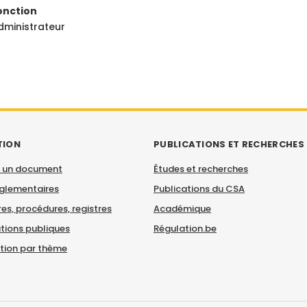
onction
dministrateur
TION
PUBLICATIONS ET RECHERCHES
 un document
Études et recherches
églementaires
Publications du CSA
es, procédures, registres
Académique
tions publiques
Régulation.be
ation par thème