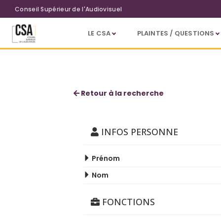
Aller au contenu principal
Conseil Supérieur de l'Audiovisuel
LE CSA
PLAINTES / QUESTIONS
Alain Mathot
Retour à la recherche
INFOS PERSONNE
Prénom
Nom
FONCTIONS