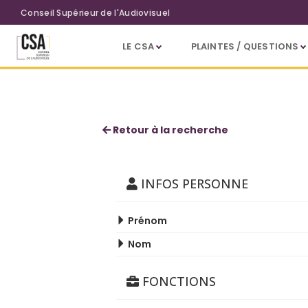
Aller au contenu principal
Conseil Supérieur de l'Audiovisuel
LE CSA
PLAINTES / QUESTIONS
Alice Mascia
Retour à la recherche
INFOS PERSONNE
Prénom
Nom
FONCTIONS