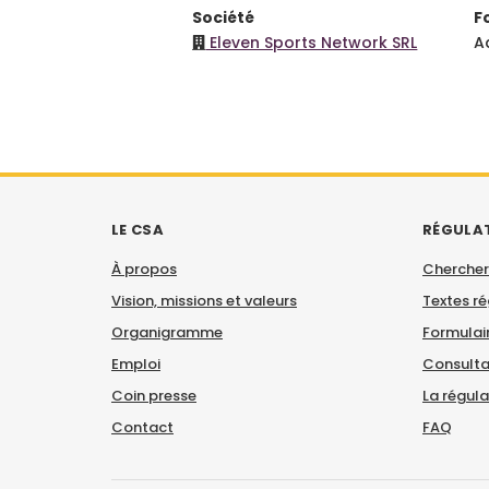
Société
F
Eleven Sports Network SRL
A
LE CSA
RÉGULA
À propos
Chercher
Vision, missions et valeurs
Textes r
Organigramme
Formulair
Emploi
Consulta
Coin presse
La régul
Contact
FAQ