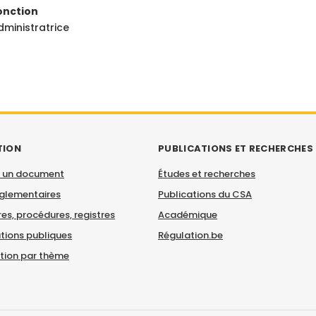
onction
dministratrice
TION
PUBLICATIONS ET RECHERCHES
 un document
Études et recherches
églementaires
Publications du CSA
es, procédures, registres
Académique
tions publiques
Régulation.be
ation par thème