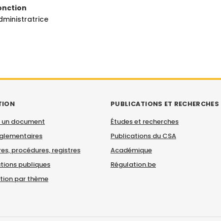
onction
dministratrice
TION
PUBLICATIONS ET RECHERCHES
 un document
Études et recherches
églementaires
Publications du CSA
es, procédures, registres
Académique
tions publiques
Régulation.be
ation par thème