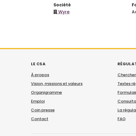
Société
F
Wyre
A
LE CSA
RÉGULA
À propos
Chercher
Vision, missions et valeurs
Textes r
Organigramme
Formulair
Emploi
Consulta
Coin presse
La régul
Contact
FAQ