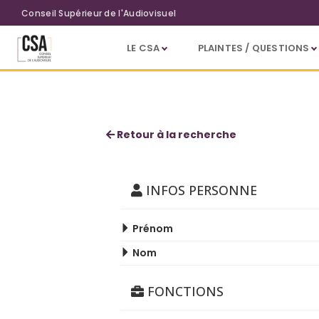
Aller au contenu principal
Conseil Supérieur de l'Audiovisuel
LE CSA
PLAINTES / QUESTIONS
Bernadette Vandamme
Retour à la recherche
INFOS PERSONNE
Prénom
Nom
FONCTIONS