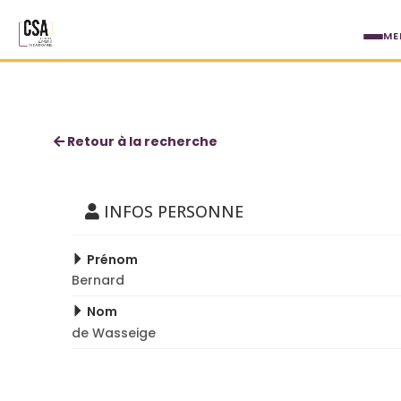
Aller au contenu principal
ME
Bernard de Wasseige
Retour à la recherche
INFOS PERSONNE
Prénom
Bernard
Nom
de Wasseige