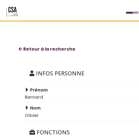
Aller au contenu principal
ME
Bernard Olivier
Retour à la recherche
INFOS PERSONNE
Prénom
Bernard
Nom
Olivier
FONCTIONS