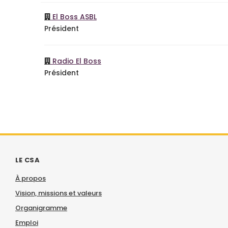
El Boss ASBL
Président
Radio El Boss
Président
LE CSA
À propos
Vision, missions et valeurs
Organigramme
Emploi