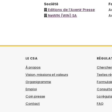
Société
F
Editions de l’Avenir Presse
A
NeWIN (WIN) SA
A
LE CSA
RÉGULA
À propos
Chercher
Vision, missions et valeurs
Textes r
Organigramme
Formulair
Emploi
Consulta
Coin presse
La régul
Contact
FAQ