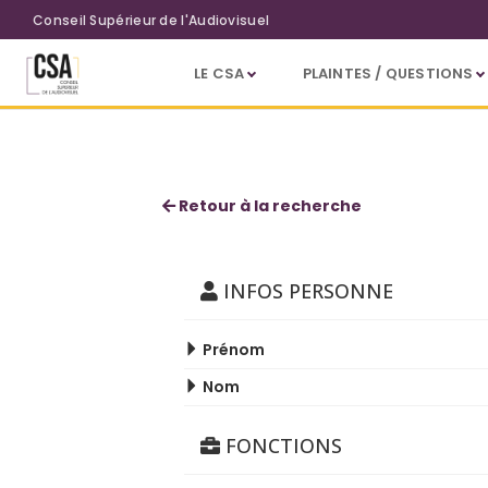
Aller au contenu principal
Conseil Supérieur de l'Audiovisuel
LE CSA
PLAINTES / QUESTIONS
Carine Hougardy
Retour à la recherche
INFOS PERSONNE
Prénom
Nom
FONCTIONS