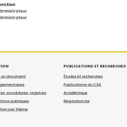
onction
dministrateur
dministrateur
TION
PUBLICATIONS ET RECHERCHES
 un document
Études et recherches
églementaires
Publications du CSA
es, procédures, registres
Académique
tions publiques
Régulation.be
ation par thème