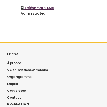
Télésambre ASBL
Administrateur
LE CSA
À propos
Vision, missions et valeurs
Organigramme
Emploi
Coin presse
Contact
RÉGULATION