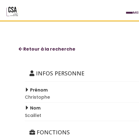
Aller au contenu principal
ME
Christophe Scaillet
Retour à la recherche
INFOS PERSONNE
Prénom
Christophe
Nom
Scaillet
FONCTIONS