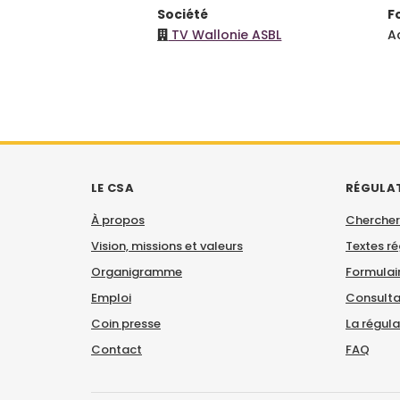
Société
F
TV Wallonie ASBL
A
LE CSA
RÉGULA
À propos
Chercher
Vision, missions et valeurs
Textes r
Organigramme
Formulair
Emploi
Consulta
Coin presse
La régul
Contact
FAQ