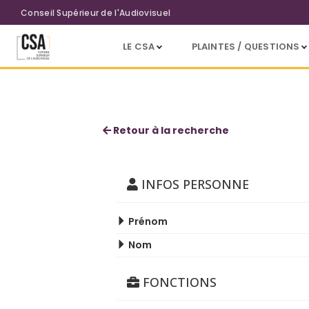
Aller au contenu principal
Conseil Supérieur de l'Audiovisuel
LE CSA
PLAINTES / QUESTIONS
David Hardy
Retour à la recherche
INFOS PERSONNE
Prénom
Nom
FONCTIONS