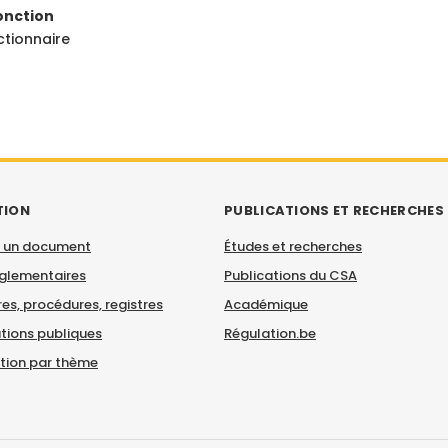
onction
ctionnaire
TION
PUBLICATIONS ET RECHERCHES
 un document
Études et recherches
églementaires
Publications du CSA
es, procédures, registres
Académique
tions publiques
Régulation.be
ation par thème