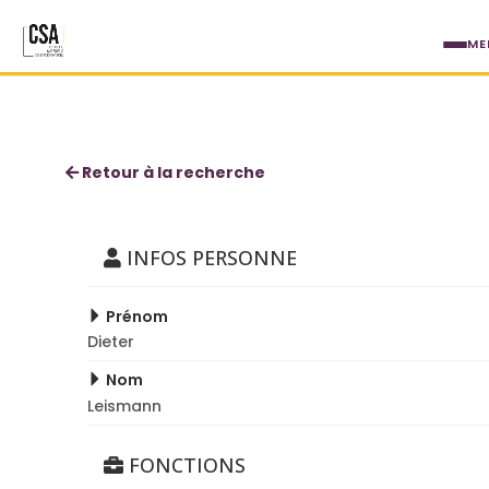
Aller au contenu principal
ME
Dieter Leismann
Retour à la recherche
INFOS PERSONNE
Prénom
Dieter
Nom
Leismann
FONCTIONS