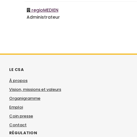
regioMEDIEN
Administrateur
LE CSA
À propos
Vision, missions et valeurs
Organigramme
Emploi
Coin presse
Contact
RÉGULATION