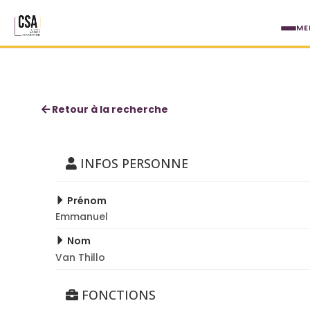
Aller au contenu principal
ME
Emmanuel Van Thillo
Retour à la recherche
INFOS PERSONNE
Prénom
Emmanuel
Nom
Van Thillo
FONCTIONS