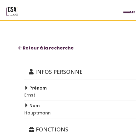
Aller au contenu principal
ME
Ernst Hauptmann
Retour à la recherche
INFOS PERSONNE
Prénom
Ernst
Nom
Hauptmann
FONCTIONS