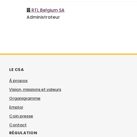
RTL Belgium SA
Administrateur
LE CSA
À propos
Vision, missions et valeurs
Organigramme
Emploi
Coin presse
Contact
RÉGULATION