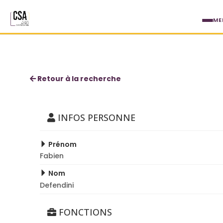
Aller au contenu principal
ME
Fabien Defendini
Retour à la recherche
INFOS PERSONNE
Prénom
Fabien
Nom
Defendini
FONCTIONS