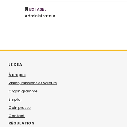
BX1 ASBL
Administrateur
LE CSA
À propos
Vision, missions et valeurs
Organigramme
Emploi
Coin presse
Contact
RÉGULATION