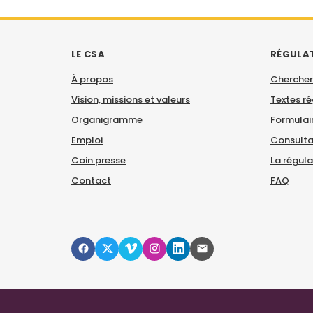
LE CSA
RÉGULA
À propos
Chercher
Vision, missions et valeurs
Textes r
Organigramme
Formulair
Emploi
Consulta
Coin presse
La régul
Contact
FAQ