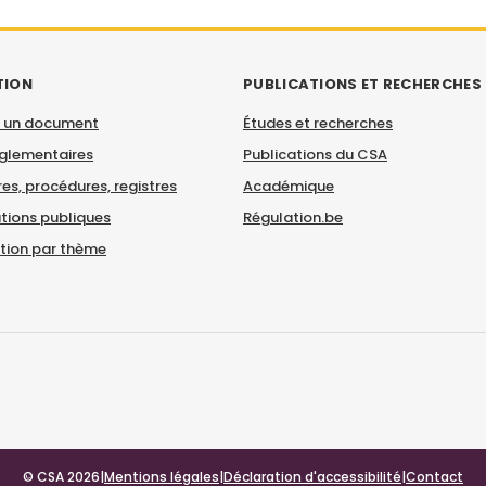
TION
PUBLICATIONS ET RECHERCHES
 un document
Études et recherches
églementaires
Publications du CSA
es, procédures, registres
Académique
tions publiques
Régulation.be
ation par thème
© CSA 2026
|
Mentions légales
|
Déclaration d'accessibilité
|
Contact