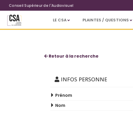
Aller au contenu principal
Conseil Supérieur de l'Audiovisuel
LE CSA
PLAINTES / QUESTIONS
Fabrice Jardon
Retour à la recherche
INFOS PERSONNE
Prénom
Nom