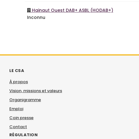
Hainaut Ouest DAB+ ASBL (HODAB+)
Inconnu
LE CSA
À propos
Vision, missions et valeurs
Organigramme
Emploi
Coin presse
Contact
RÉGULATION