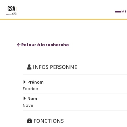
Aller au contenu principal
ME
Fabrice Nave
Retour à la recherche
INFOS PERSONNE
Prénom
Fabrice
Nom
Nave
FONCTIONS