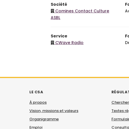
Société
F
Comines Contact Culture
A
ASBL
Service
F
CWave Radio
D
LE CSA
RÉGULA
À propos
Chercher
Vision, missions et valeurs
Textes r
Organigramme
Formulair
Emploi
Consulta