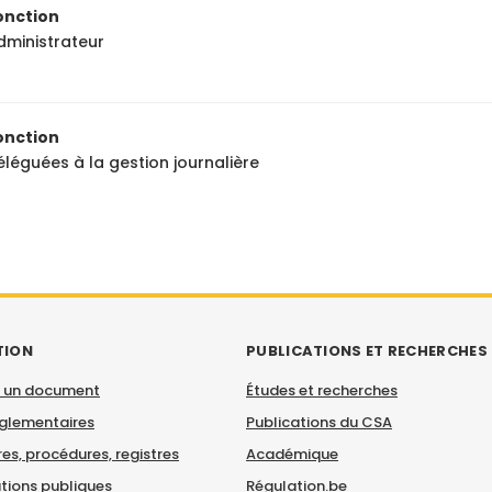
onction
dministrateur
onction
éléguées à la gestion journalière
TION
PUBLICATIONS ET RECHERCHES
 un document
Études et recherches
églementaires
Publications du CSA
es, procédures, registres
Académique
tions publiques
Régulation.be