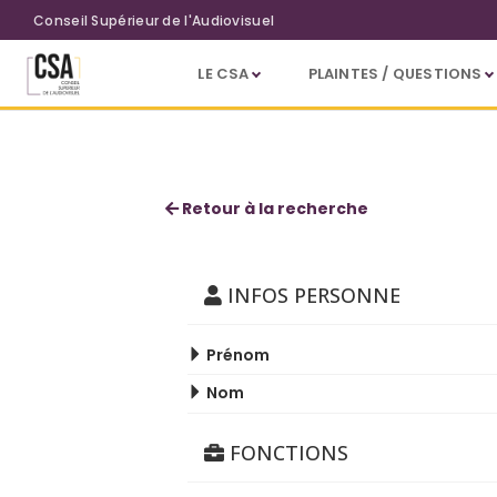
Aller au contenu principal
Conseil Supérieur de l'Audiovisuel
LE CSA
PLAINTES / QUESTIONS
Franck Clarion
Retour à la recherche
INFOS PERSONNE
Prénom
Nom
FONCTIONS