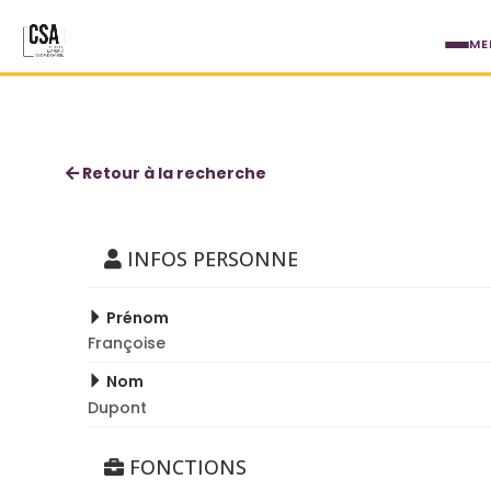
Aller au contenu principal
ME
Françoise Dupont
Retour à la recherche
INFOS PERSONNE
Prénom
Françoise
Nom
Dupont
FONCTIONS