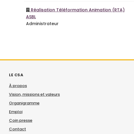
Réalisation Téléformation Animation (RTA)
ASBL
Administrateur
LE CSA
À propos
Vision, missions et valeurs
Organigramme
Emploi
Coin presse
Contact