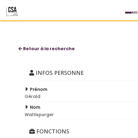
Aller au contenu principal
ME
Gérald Waltispurger
Retour à la recherche
INFOS PERSONNE
Prénom
Gérald
Nom
Waltispurger
FONCTIONS