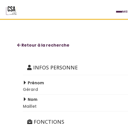
Aller au contenu principal
ME
Gérard Maillet
Retour à la recherche
INFOS PERSONNE
Prénom
Gérard
Nom
Maillet
FONCTIONS