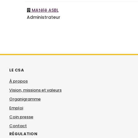
MAtélé ASBL
Administrateur
LE CSA
À propos
Vision, missions et valeurs
Organigramme
Emploi
Coin presse
Contact
RÉGULATION