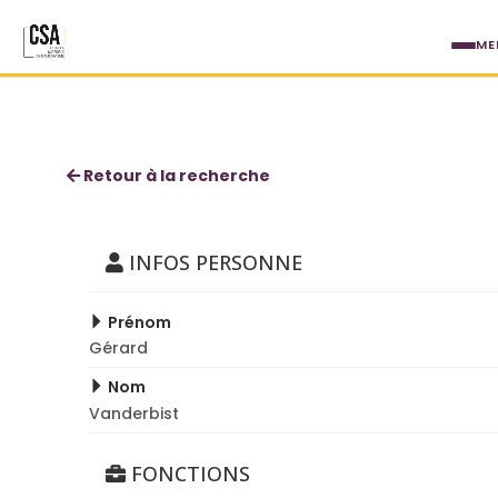
Aller au contenu principal
ME
Gérard Vanderbist
Retour à la recherche
INFOS PERSONNE
Prénom
Gérard
Nom
Vanderbist
FONCTIONS