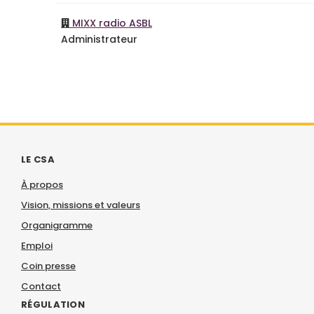
MIXX radio ASBL
Administrateur
LE CSA
À propos
Vision, missions et valeurs
Organigramme
Emploi
Coin presse
Contact
RÉGULATION