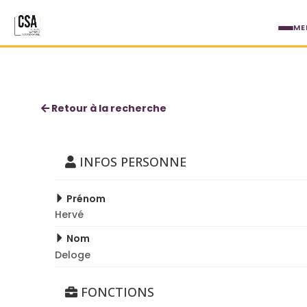
Aller au contenu principal
ME
Hervé Deloge
Retour à la recherche
INFOS PERSONNE
Prénom
Hervé
Nom
Deloge
FONCTIONS