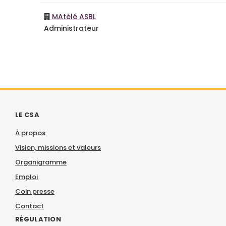
MAtélé ASBL
Administrateur
LE CSA
À propos
Vision, missions et valeurs
Organigramme
Emploi
Coin presse
Contact
RÉGULATION