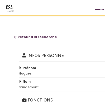
Aller au contenu principal
ME
Hugues Saudemont
Retour à la recherche
INFOS PERSONNE
Prénom
Hugues
Nom
Saudemont
FONCTIONS