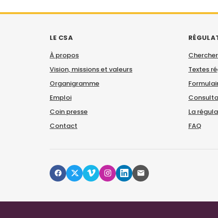
LE CSA
RÉGULA
À propos
Chercher
Vision, missions et valeurs
Textes r
Organigramme
Formulair
Emploi
Consulta
Coin presse
La régul
Contact
FAQ