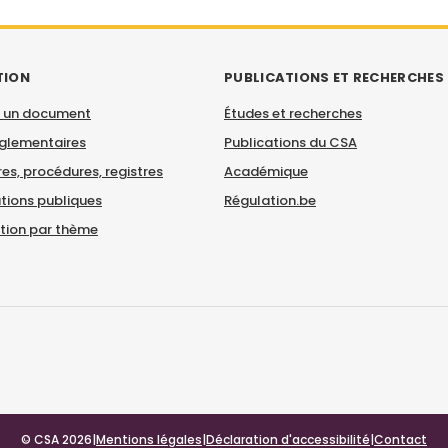
TION
PUBLICATIONS ET RECHERCHES
 un document
Études et recherches
églementaires
Publications du CSA
es, procédures, registres
Académique
tions publiques
Régulation.be
ation par thème
© CSA 2026
|
Mentions légales
|
Déclaration d'accessibilité
|
Contact