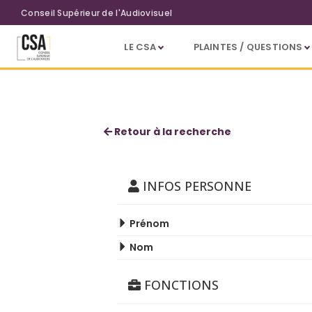
Aller au contenu principal
Conseil Supérieur de l'Audiovisuel
LE CSA
PLAINTES / QUESTIONS
Jean-Yves Laffineur
Retour à la recherche
INFOS PERSONNE
Prénom
Nom
FONCTIONS