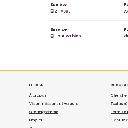
Société
F
Z ! ASBL
A
Service
F
Tout va bien
d
LE CSA
RÉGULA
À propos
Chercher
Vision, missions et valeurs
Textes r
Organigramme
Formulair
Emploi
Consulta