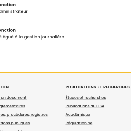
onction
dministrateur
onction
élégué à la gestion journalière
TION
PUBLICATIONS ET RECHERCHES
 un document
Études et recherches
églementaires
Publications du CSA
es, procédures, registres
Académique
tions publiques
Régulation.be